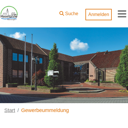
Zum Hauptinhalt springen
Suche
Anmelden
M
Start
Gewerbeummeldung